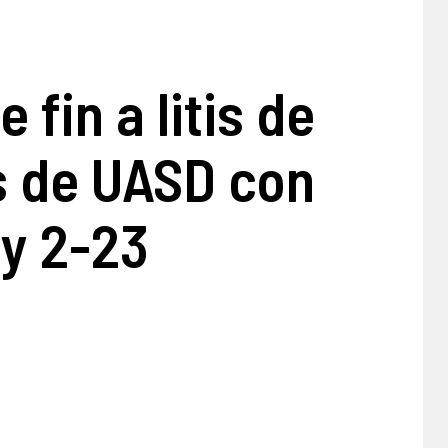
 fin a litis de
s de UASD con
ey 2-23