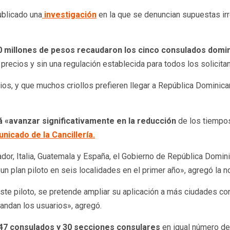
ublicado una
investigación
en la que se denuncian supuestas ir
0 millones de pesos recaudaron los cinco consulados domi
recios y sin una regulación establecida para todos los solicita
cios, y que muchos criollos prefieren llegar a República Dominica
rá «avanzar significativamente en la reducción
de los tiempos
nicado de la Cancillería.
dor, Italia, Guatemala y España, el Gobierno de República Domini
un plan piloto en seis localidades en el primer año», agregó la no
e piloto, se pretende ampliar su aplicación a más ciudades con
mandan los usuarios», agregó.
 47 consulados y 30 secciones consulares
en igual número de