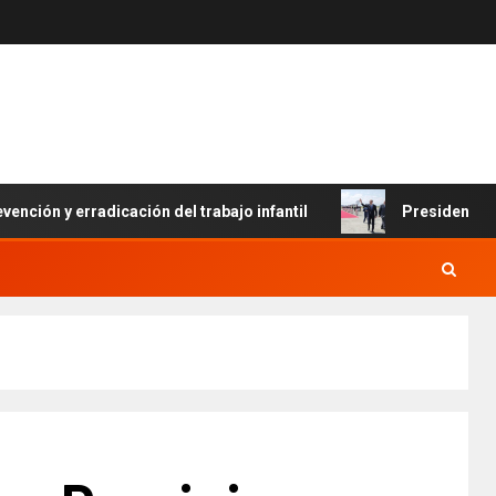
 y erradicación del trabajo infantil
Presidente Abinader