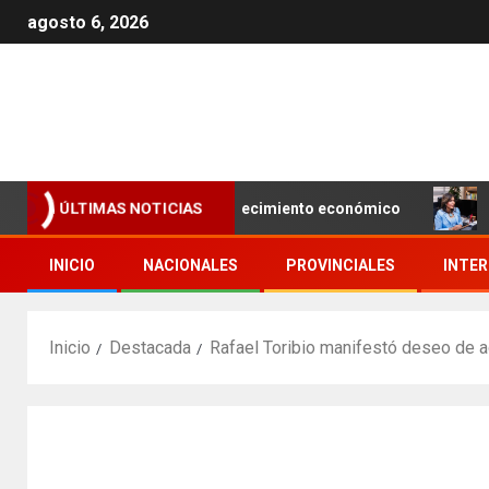
agosto 6, 2026
 con miras a impulsar el crecimiento económico
Geanil
ÚLTIMAS NOTICIAS
INICIO
NACIONALES
PROVINCIALES
INTE
Inicio
Destacada
Rafael Toribio manifestó deseo de a