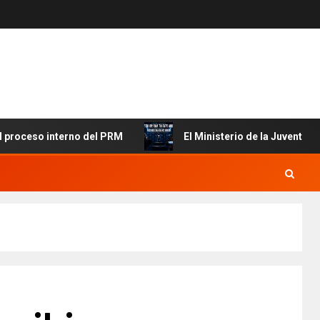
eso interno del PRM
El Ministerio de la Juventud y MICM