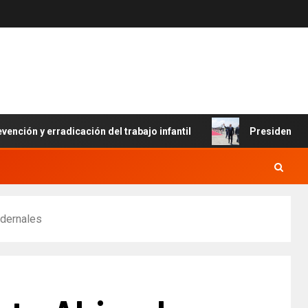
 y erradicación del trabajo infantil
Presidente Abinader
edernales