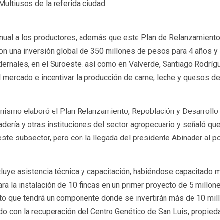
Multiusos de la referida ciudad.
 anual a los productores, además que este Plan de Relanzamiento
on una inversión global de 350 millones de pesos para 4 años y 
dernales, en el Suroeste, así como en Valverde, Santiago Rodrígu
 mercado e incentivar la producción de carne, leche y quesos de
anismo elaboró el Plan Relanzamiento, Repoblación y Desarrollo 
anadería y otras instituciones del sector agropecuario y señaló q
este subsector, pero con la llegada del presidente Abinader al 
ncluye asistencia técnica y capacitación, habiéndose capacitado 
ara la instalación de 10 fincas en un primer proyecto de 5 millon
to que tendrá un componente donde se invertirán más de 10 millo
do con la recuperación del Centro Genético de San Luis, propied