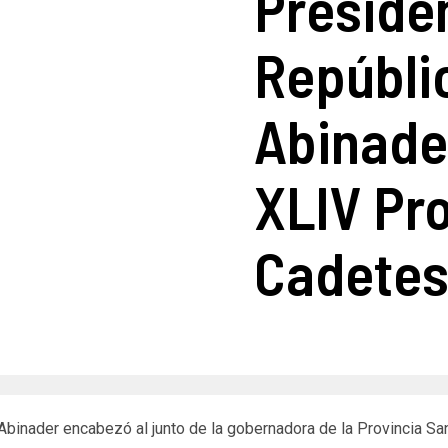
Presiden
Repúbli
Abinade
XLlV Pr
Cadete
s Abinader encabezó al junto de la gobernadora de la Provincia S