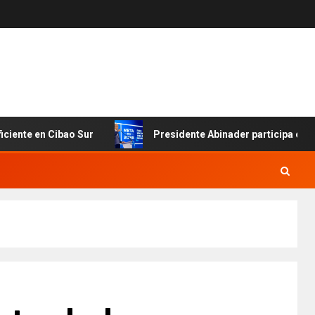
 en Cibao Sur
Presidente Abinader participa en primer