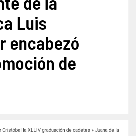
te de la
ca Luis
r encabezó
omoción de
s
an Cristóbal la XLLIV graduación de cadetes » Juana de la