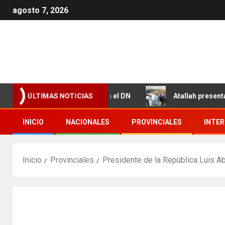
agosto 7, 2026
 Valdez y Los Girasoles en el DN
Atallah presenta resu
ÚLTIMAS NOTICIAS
INICIO
NACIONALES
PROVINCIALES
INTE
Inicio
Provinciales
Presidente de la República Luis 