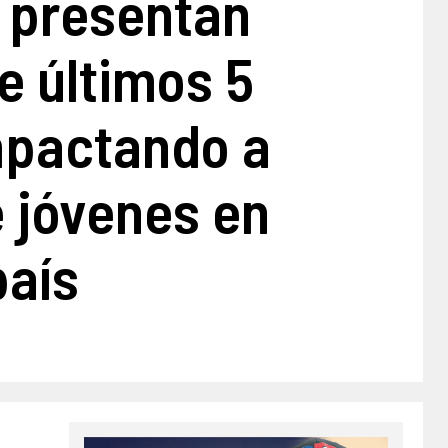
 presentan
e últimos 5
mpactando a
e jóvenes en
país