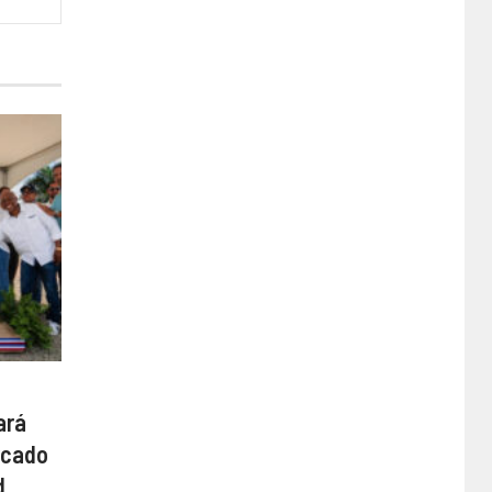
ará
rcado
d