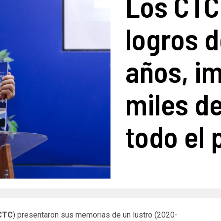
Los CTC
logros d
años, i
miles d
todo el 
CTC
) presentaron sus memorias de un lustro (2020-