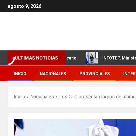
agosto 9, 2026
ÚLTIMAS NOTICIAS
el sector textil dominicano
INFOTEP, Ministerio de Trab
INICIO
NACIONALES
PROVINCIALES
INTE
Inicio
Nacionales
Los CTC presentan logros de último