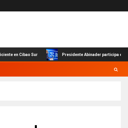
 en Cibao Sur
Presidente Abinader participa en primer