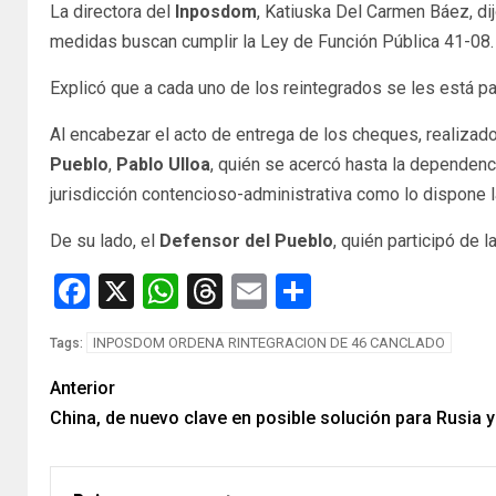
La directora del
Inposdom
, Katiuska Del Carmen Báez, d
medidas buscan cumplir la Ley de Función Pública 41-08.
Explicó que a cada uno de los reintegrados se les está 
Al encabezar el acto de entrega de los cheques, realizad
Pueblo
,
Pablo Ulloa
, quién se acercó hasta la dependen
jurisdicción contencioso-administrativa como lo dispone l
De su lado, el
Defensor del Pueblo
, quién participó de 
Facebook
X
WhatsApp
Threads
Email
Compartir
INPOSDOM ORDENA RINTEGRACION DE 46 CANCLADO
Tags:
Anterior
China, de nuevo clave en posible solución para Rusia 