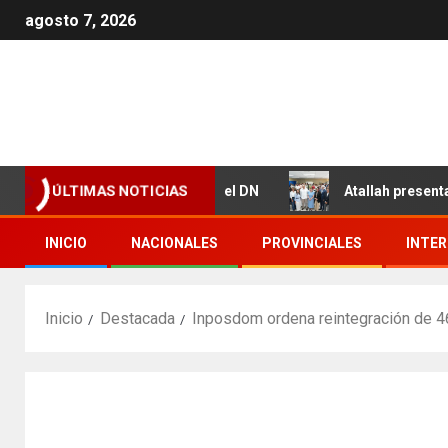
agosto 7, 2026
 Valdez y Los Girasoles en el DN
Atallah presenta resu
ÚLTIMAS NOTICIAS
INICIO
NACIONALES
PROVINCIALES
INTE
Inicio
Destacada
Inposdom ordena reintegración de 46