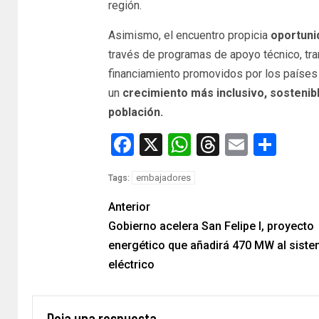
región.
Asimismo, el encuentro propicia
oportuni
través de programas de apoyo técnico, t
financiamiento promovidos por los países 
un
crecimiento más inclusivo, sostenible
población.
Facebook
X
WhatsApp
Threads
Email
Com
embajadores
Tags:
Anterior
Gobierno acelera San Felipe I, proyecto
energético que añadirá 470 MW al sist
eléctrico
Deja una respuesta