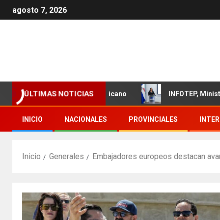
agosto 7, 2026
 del sector textil dominicano
INFOTEP, Ministerio de Tra
ÚLTIMAS NOTICIAS
INICIO
NACIONALES
PROVINCIALES
INTE
Inicio
Generales
Embajadores europeos destacan avanc