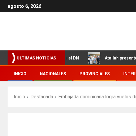
agosto 6, 2026
 Valdez y Los Girasoles en el DN
Atallah presenta resul
ÚLTIMAS NOTICIAS
INICIO
NACIONALES
PROVINCIALES
INTE
Inicio
Destacada
Embajada dominicana logra vuelos di