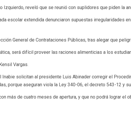
ro Izquierdo, reveló que se reunió con suplidores que piden la anu
ada escolar extendida denunciaron supuestas irregularidades en 
rección General de Contrataciones Públicas, tras alegar que pelig
ica, será difícil proveer las raciones alimenticias a los estudia
Kensil Vargas.
l Inabie solicitan al presidente Luis Abinader corregir el Pro
s, porque aseguran viola la Ley 340-06, el decreto 543-12 y su
con más de cuatro meses de apertura, y que no podrá lograr el ob