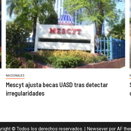
NACIONALES
Mescyt ajusta becas UASD tras detectar
irregularidades
right © Todos los derechos reservados.
|
Newsever
por AF the