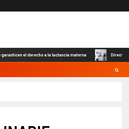
cen el derecho a la lactancia materna
Director del SNS 