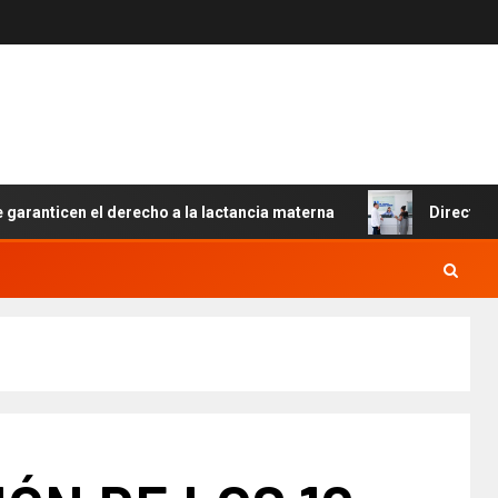
icen el derecho a la lactancia materna
Director del SNS