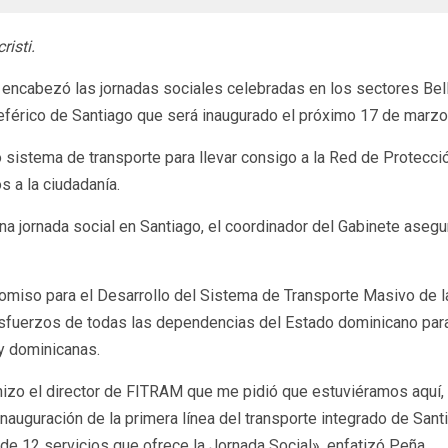
isti.
, encabezó las jornadas sociales celebradas en los sectores Bell
eférico de Santiago que será inaugurado el próximo 17 de marzo
o sistema de transporte para llevar consigo a la Red de Protecci
 a la ciudadanía.
a jornada social en Santiago, el coordinador del Gabinete asegur
comiso para el Desarrollo del Sistema de Transporte Masivo de l
 esfuerzos de todas las dependencias del Estado dominicano para
y dominicanas.
hizo el director de FITRAM que me pidió que estuviéramos aquí, 
 inauguración de la primera línea del transporte integrado de San
de 12 servicios que ofrece la Jornada Social», enfatizó Peña.