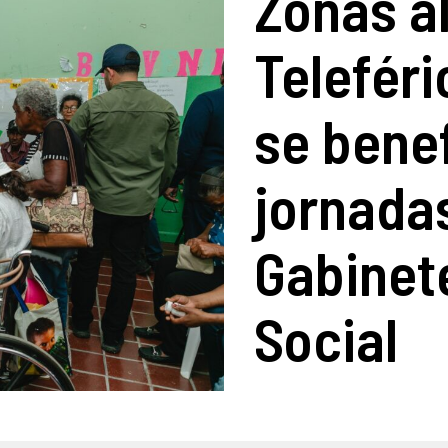
Zonas a
Teleféri
se bene
jornadas
Gabinete
Social