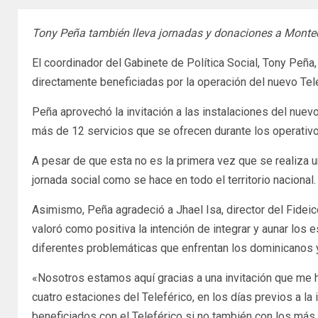
Tony Peña también lleva jornadas y donaciones a Montecr
El coordinador del Gabinete de Política Social, Tony Peña
directamente beneficiadas por la operación del nuevo Tel
Peña aprovechó la invitación a las instalaciones del nuev
más de 12 servicios que se ofrecen durante los operativos
A pesar de que esta no es la primera vez que se realiza un
jornada social como se hace en todo el territorio nacional.
Asimismo, Peña agradeció a Jhael Isa, director del Fidei
valoró como positiva la intención de integrar y aunar los
diferentes problemáticas que enfrentan los dominicanos 
«Nosotros estamos aquí gracias a una invitación que me 
cuatro estaciones del Teleférico, en los días previos a la
beneficiados con el Teleférico si no también con los más 