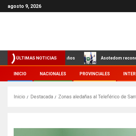
agosto 9, 2026
 los próximos dos años
Asotedom reconoce a Rafael Cruz
ÚLTIMAS NOTICIAS
INICIO
NACIONALES
PROVINCIALES
INTE
Inicio
Destacada
Zonas aledañas al Teleférico de Sant