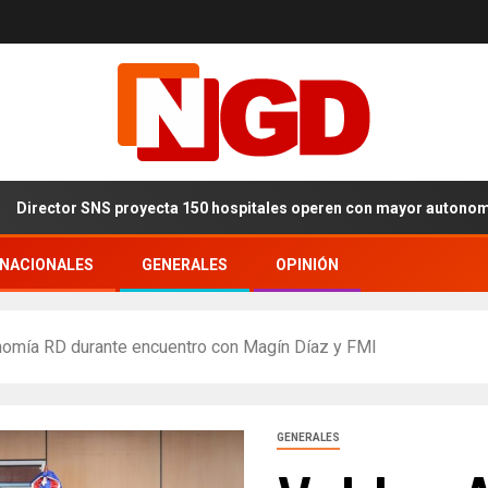
NS proyecta 150 hospitales operen con mayor autonomía en los pró
RNACIONALES
GENERALES
OPINIÓN
nomía RD durante encuentro con Magín Díaz y FMI
GENERALES