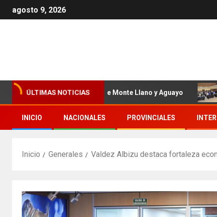
agosto 9, 2026
os de Primer Nivel de Monte Llano y Aguayo
Director S
ÚLTIMAS NOTICIAS
INICIO
NACIONALES
PROVINCIALES
INTE
Inicio
Generales
Valdez Albizu destaca fortaleza eco