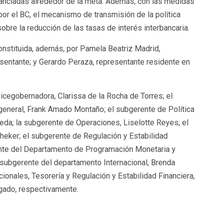
ancladas alrededor de la meta. Además, con las medidas
r el BC, el mecanismo de transmisión de la política
bre la reducción de las tasas de interés interbancaria.
constituida, además, por Pamela Beatriz Madrid,
esentante; y Gerardo Peraza, representante residente en
cegobernadora, Clarissa de la Rocha de Torres; el
 general, Frank Amado Montaño; el subgerente de Política
jeda; la subgerente de Operaciones, Liselotte Reyes; el
cheker; el subgerente de Regulación y Estabilidad
ente del Departamento de Programación Monetaria y
 subgerente del departamento Internacional, Brenda
cionales, Tesorería y Regulación y Estabilidad Financiera,
gado, respectivamente.
partir