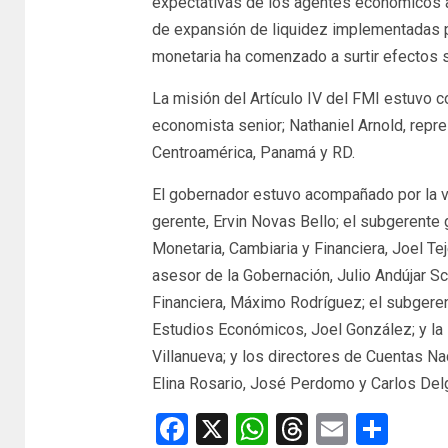
expectativas de los agentes económicos 
de expansión de liquidez implementadas po
monetaria ha comenzado a surtir efectos so
La misión del Artículo IV del FMI estuvo 
economista senior; Nathaniel Arnold, repr
Centroamérica, Panamá y RD.
El gobernador estuvo acompañado por la vi
gerente, Ervin Novas Bello; el subgerente
Monetaria, Cambiaria y Financiera, Joel Te
asesor de la Gobernación, Julio Andújar S
Financiera, Máximo Rodríguez; el subger
Estudios Económicos, Joel González; y la
Villanueva; y los directores de Cuentas Na
Elina Rosario, José Perdomo y Carlos Del
Facebook
X
WhatsApp
Threads
Email
Com