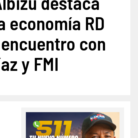
Albizu destaca
za economía RD
 encuentro con
az y FMI