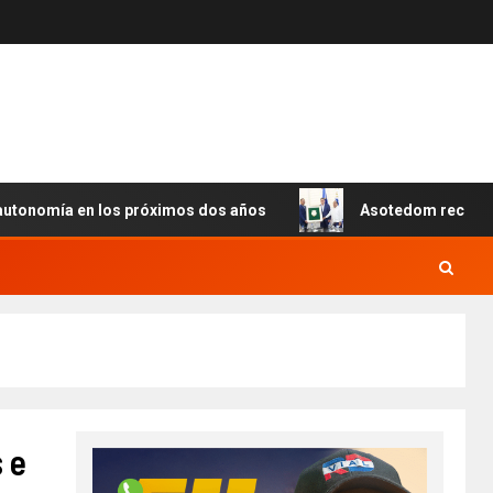
nomía en los próximos dos años
Asotedom reconoce a Ra
 e