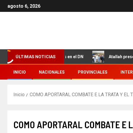
agosto 6, 2026
a Juan Valdez y Los Girasoles en el DN
Atallah present
ÚLTIMAS NOTICIAS
INICIO
NACIONALES
PROVINCIALES
INTE
Inicio
COMO APORTARAL COMBATE E LA TRATA Y EL 
COMO APORTARAL COMBATE E L