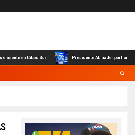
ciente en Cibao Sur
Presidente Abinader participa en 
AS