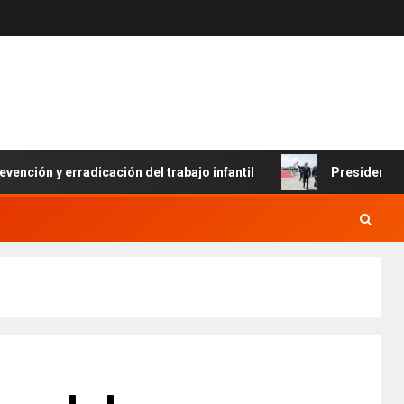
n y erradicación del trabajo infantil
Presidente Abinade