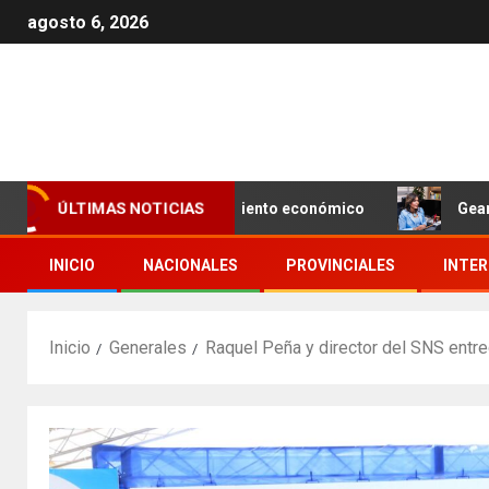
agosto 6, 2026
ÚLTIMAS NOTICIAS
 a impulsar el crecimiento económico
Geanilda Vásquez
INICIO
NACIONALES
PROVINCIALES
INTE
Inicio
Generales
Raquel Peña y director del SNS entr