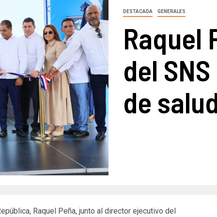
DESTACADA
GENERALES
Raquel 
del SNS
de salu
pública, Raquel Peña, junto al director ejecutivo del