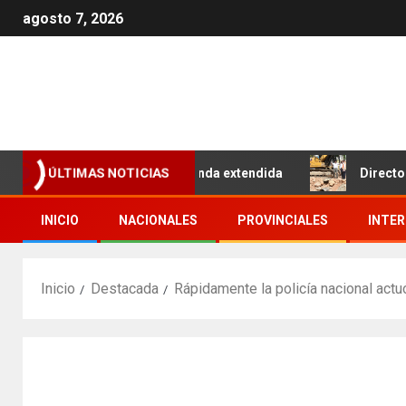
agosto 7, 2026
de cuatro horas, no con tanda extendida
Director de la
ÚLTIMAS NOTICIAS
INICIO
NACIONALES
PROVINCIALES
INTE
Inicio
Destacada
Rápidamente la policía nacional actu