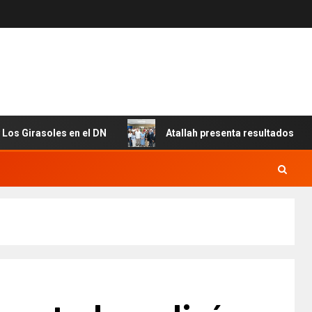
rasoles en el DN
Atallah presenta resultados que conso