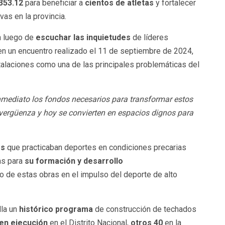
353.12
para beneficiar a
cientos de atletas
y fortalecer
vas en la provincia.
n luego de
escuchar las inquietudes
de líderes
 en un encuentro realizado el 11 de septiembre de 2024,
stalaciones como una de las principales problemáticas del
inmediato los fondos necesarios para transformar estos
vergüenza y hoy se convierten en espacios dignos para
es
que practicaban deportes en condiciones precarias
as para
su formación y desarrollo
 de estas obras en el impulso del deporte de alto
lla un
histórico programa
de construcción de techados
en ejecución
en el Distrito Nacional,
otros 40
en la