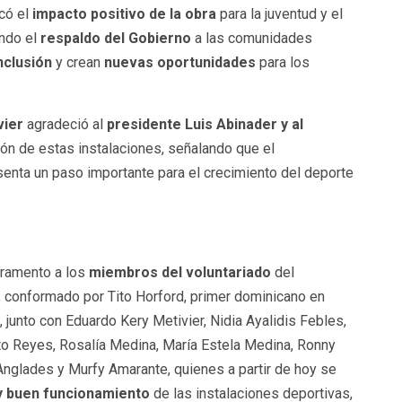
acó el
impacto positivo de la obra
para la juventud y el
ando el
respaldo del Gobierno
a las comunidades
nclusión
y crean
nuevas oportunidades
para los
vier
agradeció al
presidente Luis Abinader y al
ión de estas instalaciones, señalando que el
enta un paso importante para el crecimiento del deporte
uramento a los
miembros del voluntariado
del
conformado por Tito Horford, primer dominicano en
, junto con Eduardo Kery Metivier, Nidia Ayalidis Febles,
to Reyes, Rosalía Medina, María Estela Medina, Ronny
nglades y Murfy Amarante, quienes a partir de hoy se
y buen funcionamiento
de las instalaciones deportivas,