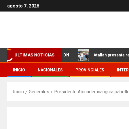
agosto 7, 2026
ÚLTIMAS NOTICIAS
 Los Girasoles en el DN
Atallah presenta resultados qu
INICIO
NACIONALES
PROVINCIALES
INTE
Inicio
Generales
Presidente Abinader inaugura pabello