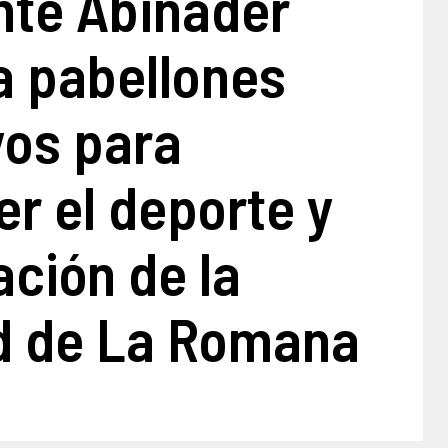
nte Abinader
a pabellones
vos para
er el deporte y
ación de la
d de La Romana