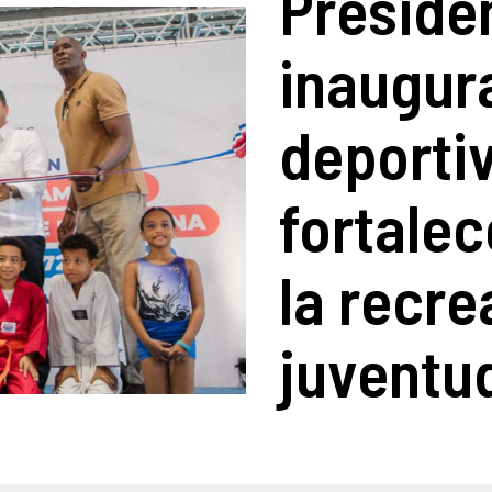
Preside
inaugur
deporti
fortalec
la recre
juventu