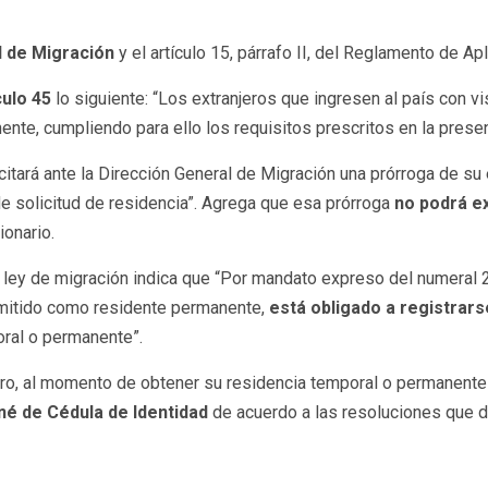
l de Migración
y el artículo 15, párrafo II, del Reglamento de A
culo 45
lo siguiente: “Los extranjeros que ingresen al país con vi
te, cumpliendo para ello los requisitos prescritos en la presen
licitará ante la Dirección General de Migración una prórroga de su
de solicitud de residencia”. Agrega que esa prórroga
no podrá e
ionario.
a ley de migración indica que “Por mandato expreso del numeral 2 
dmitido como residente permanente,
está obligado a registrarse
oral o permanente”.
jero, al momento de obtener su residencia temporal o permanente e
né de Cédula de Identidad
de acuerdo a las resoluciones que dic