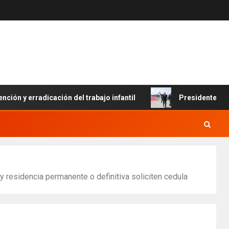
erradicación del trabajo infantil
Presidente Abinader ll
 residencia permanente o definitiva soliciten cedula