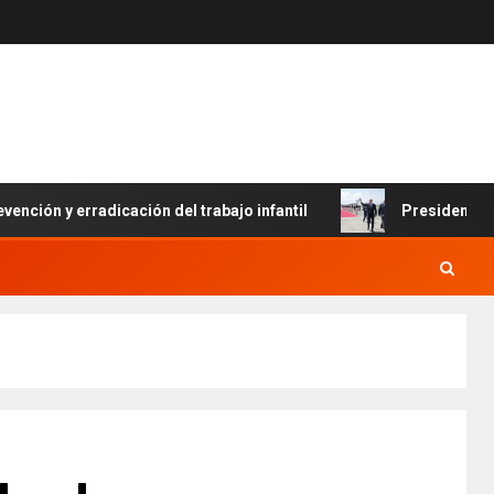
 y erradicación del trabajo infantil
Presidente Abinader