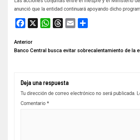
Las acciones conjuntas entre el Inespre y el Ministerio d
anunció que la entidad continuará apoyando dicho program
Facebook
X
WhatsApp
Threads
Email
Compartir
Anterior
Banco Central busca evitar sobrecalentamiento de la
Deja una respuesta
Tu dirección de correo electrónico no será publicada.
L
Comentario
*