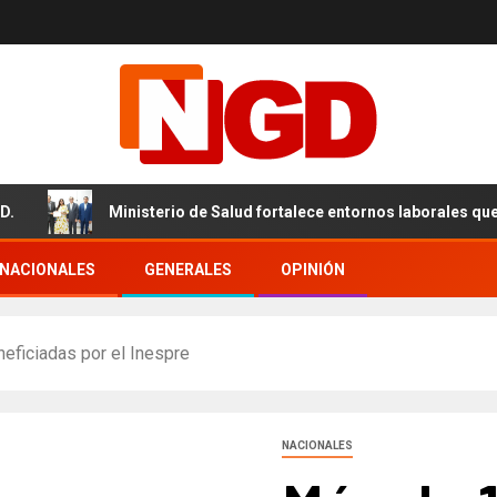
Ministerio de Salud fortalece entornos laborales que garanti
RNACIONALES
GENERALES
OPINIÓN
eficiadas por el Inespre
NACIONALES