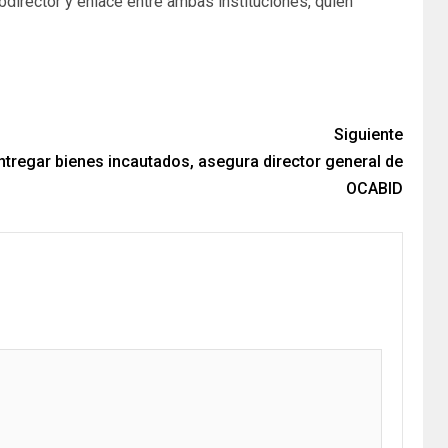
bdirector y enlace entre ambas instituciones, quien
Siguiente
ntregar bienes incautados, asegura director general de
OCABID