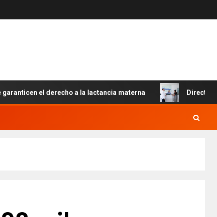
cen el derecho a la lactancia materna
Director del SNS 