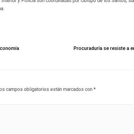
e Interior y Policía son coordinadas por Obispo de los Santos, su
a.
 economía
Procuraduría se resiste a e
os campos obligatorios están marcados con
*