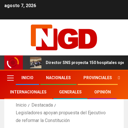
agosto 7, 2026
Director SNS proyecta 150 hospitales ope
INICIO
NACIONALES
PROVINCIALES
INTERNACIONALES
GENERALES
OPINIÓN
Inicio
Destacada
Legisladores apoyan propuesta del Ejecutivo
de reformar la Constitución