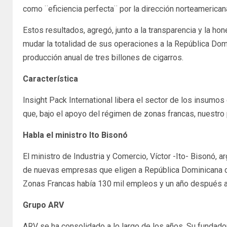
como ¨eficiencia perfecta¨ por la dirección norteamerica
Estos resultados, agregó, junto a la transparencia y la h
mudar la totalidad de sus operaciones a la República Dom
producción anual de tres billones de cigarros.
Característica
Insight Pack International libera el sector de los insum
que, bajo el apoyo del régimen de zonas francas, nuestro
Habla el ministro Ito Bisonó
El ministro de Industria y Comercio, Víctor -Ito- Bisonó,
de nuevas empresas que eligen a República Dominicana c
Zonas Francas había 130 mil empleos y un año después au
Grupo ARV
ARV se ha consolidado a lo largo de los años. Su fundado