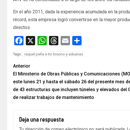
En el año 2011, dada la experiencia acumulada en la produc
récord, esta empresa logró convertirse en la mayor produc
directos.
Facebook
X
WhatsApp
Threads
Email
Compartir
raquel peña e ito bisono y aduanas
Tags:
Anterior
El Ministerio de Obras Públicas y Comunicaciones (MOP
este lunes 21 y hasta el sábado 26 del presente mes de
de 43 estructuras que incluyen túneles y elevados del 
de realizar trabajos de mantenimiento
Deja una respuesta
Tu dirección de correo electrónico no será publicada.
L