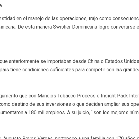
na.
onestidad en el manejo de las operaciones, trajo como consecuen
inicana. De esta manera Swisher Dominicana logró convertirse en
os que anteriormente se importaban desde China o Estados Unido
 país tiene condiciones suficientes para competir con las grand
 argumentó que con Manojos Tobacco Process e Insight Pack Intern
omo destino de sus inversiones o que deciden ampliar sus oper
mentaron a 180 mil empleos. A su juicio, ¨son los mejores núm
r, Augusto Reyes Vargas, pertenece a una familia con 170 años d