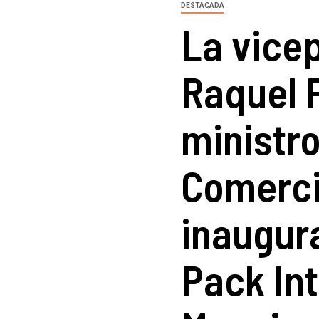
DESTACADA
La vice
Raquel P
ministro
Comerci
inaugura
Pack Int