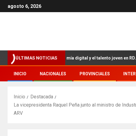
agosto 6, 2026
ra impulsar la economía digital y el talento joven en RD.
ÚLTIMAS NOTICIAS
INICIO
NACIONALES
PROVINCIALES
INTE
Inicio
Destacada
La vicepresidenta Raquel Peña junto al ministro de Indus
ARV