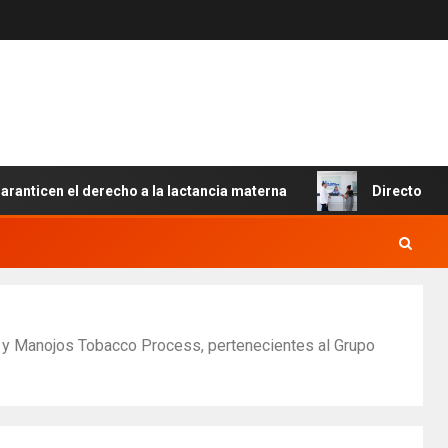
el derecho a la lactancia materna
Director del SNS real
al y Manojos Tobacco Process, pertenecientes al Grupo