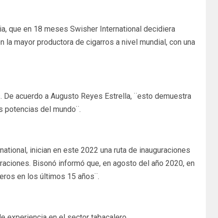
cia, que en 18 meses Swisher International decidiera
 la mayor productora de cigarros a nivel mundial, con una
s. De acuerdo a Augusto Reyes Estrella, ¨esto demuestra
es potencias del mundo¨.
ational, inician en este 2022 una ruta de inauguraciones
aciones. Bisonó informó que, en agosto del año 2020, en
eros en los últimos 15 años¨.
e experiencia en el sector tabacalero.