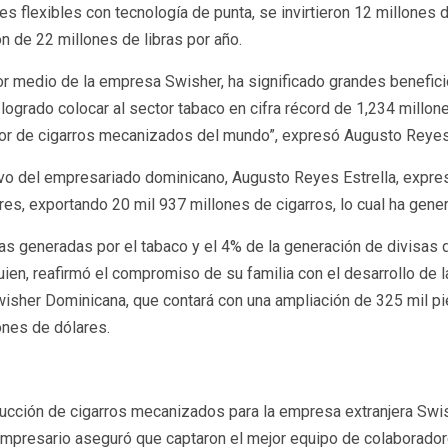
es flexibles con tecnología de punta, se invirtieron 12 millones
n de 22 millones de libras por año.
por medio de la empresa Swisher, ha significado grandes benefi
ogrado colocar al sector tabaco en cifra récord de 1,234 millon
or de cigarros mecanizados del mundo”, expresó Augusto Reyes 
vo del empresariado dominicano, Augusto Reyes Estrella, expresó
es, exportando 20 mil 937 millones de cigarros, lo cual ha gene
s generadas por el tabaco y el 4% de la generación de divisas d
uien, reafirmó el compromiso de su familia con el desarrollo de 
Swisher Dominicana, que contará con una ampliación de 325 mil p
ones de dólares.
ducción de cigarros mecanizados para la empresa extranjera Swis
empresario aseguró que captaron el mejor equipo de colaborador