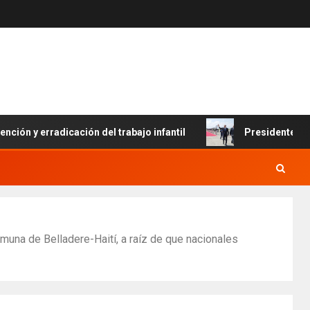
erradicación del trabajo infantil
Presidente Abinader ll
omuna de Belladere-Haití, a raíz de que nacionales