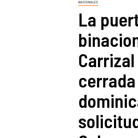
NACIONALES
La puer
binacion
Carriza
cerrada 
dominic
solicitu