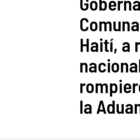
Goberna
Comuna 
Haití, a
naciona
rompier
la Aduan