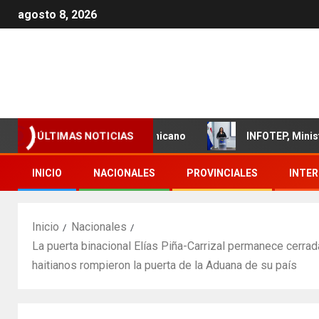
agosto 8, 2026
o del sector textil dominicano
INFOTEP, Ministerio de T
ÚLTIMAS NOTICIAS
INICIO
NACIONALES
PROVINCIALES
INTE
Inicio
Nacionales
La puerta binacional Elías Piña-Carrizal permanece cerrad
haitianos rompieron la puerta de la Aduana de su país