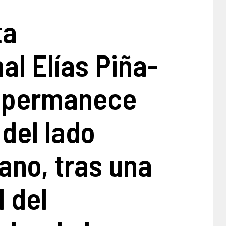
ta
al Elías Piña-
l permanece
del lado
ano, tras una
d del