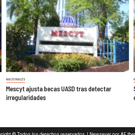
NACIONALES
Mescyt ajusta becas UASD tras detectar
irregularidades
right © Todos los derechos reservados.
|
Newsever
por AF the