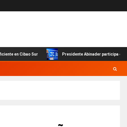
 en Cibao Sur
Presidente Abinader participa en primer