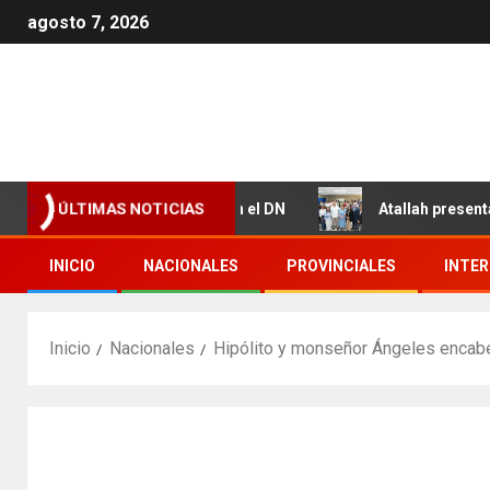
agosto 7, 2026
 Valdez y Los Girasoles en el DN
Atallah presenta resul
ÚLTIMAS NOTICIAS
INICIO
NACIONALES
PROVINCIALES
INTE
Inicio
Nacionales
Hipólito y monseñor Ángeles encab