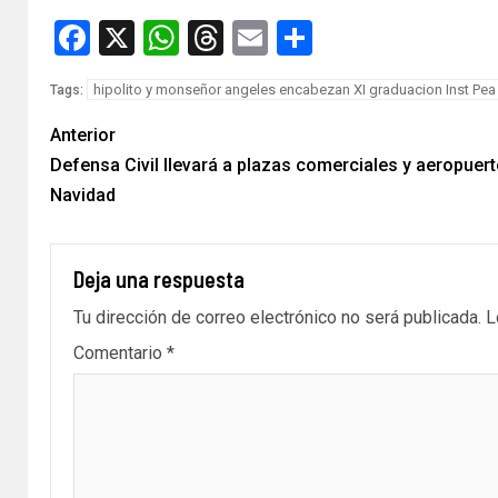
Facebook
X
WhatsApp
Threads
Email
Compartir
hipolito y monseñor angeles encabezan XI graduacion Inst Pe
Tags:
Anterior
Defensa Civil llevará a plazas comerciales y aeropue
Navidad
Deja una respuesta
Tu dirección de correo electrónico no será publicada.
L
Comentario
*