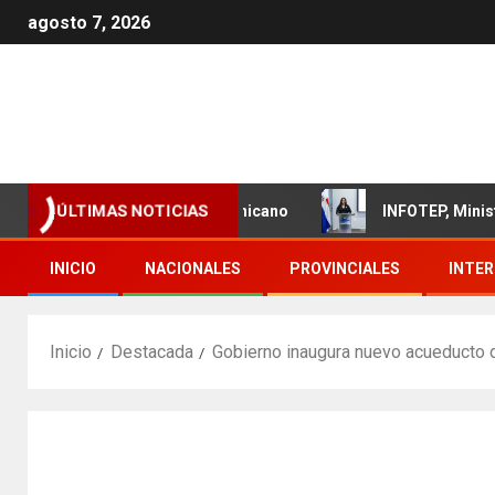
agosto 7, 2026
o del sector textil dominicano
INFOTEP, Ministerio de T
ÚLTIMAS NOTICIAS
INICIO
NACIONALES
PROVINCIALES
INTE
Inicio
Destacada
Gobierno inaugura nuevo acueducto 