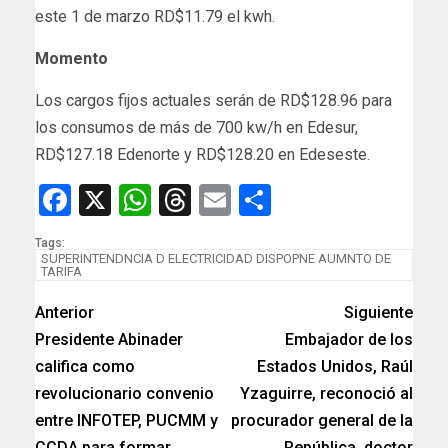
este 1 de marzo RD$11.79 el kwh.
Momento
Los cargos fijos actuales serán de RD$128.96 para
los consumos de más de 700 kw/h en Edesur,
RD$127.18 Edenorte y RD$128.20 en Edeseste.
Facebook
X
WhatsApp
Threads
Email
Compartir
Tags:
SUPERINTENDNCIA D ELECTRICIDAD DISPOPNE AUMNTO DE
TARIFA
Anterior
Siguiente
Presidente Abinader
Embajador de los
califica como
Estados Unidos, Raúl
revolucionario convenio
Yzaguirre, reconoció al
entre INFOTEP, PUCMM y
procurador general de la
CCDA para formar
República, doctor