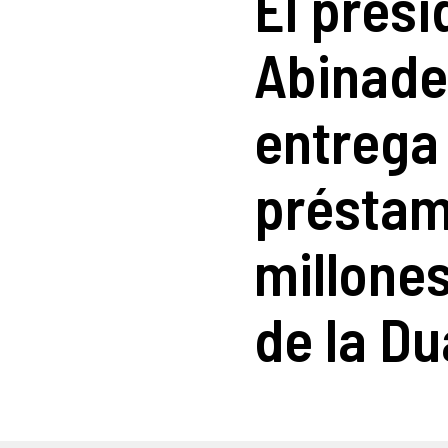
El presi
Abinade
entrega 
préstam
millone
de la Du