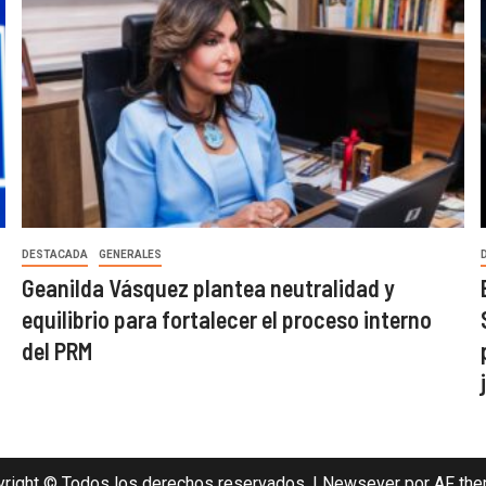
DESTACADA
GENERALES
Geanilda Vásquez plantea neutralidad y
equilibrio para fortalecer el proceso interno
del PRM
right © Todos los derechos reservados.
|
Newsever
por AF the