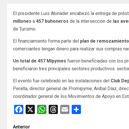
El presidente Luis Abinader encabezó la entrega de prés
millones
a
457 buhoneros
de la intersección de
las aven
de Turismo.
El financiamiento forma parte del
plan de remozamiento
comerciantes tengan dinero para realizar sus compras nav
Un total de 457 Mipymes
fueron beneficiadas con los 
beneficiaron tres principales sectores productivos: secto
El evento fue celebrado en las instalaciones del
Club Dep
Peralta, director general de Promipyme; Aníbal Díaz, direct
coordinador general de los Movimientos de Apoyo en Est
Facebook
X
WhatsApp
Threads
Email
Compartir
Anterior