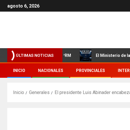
agosto 6, 2026
ecer el proceso interno del PRM
El Ministerio de la Juve
ÚLTIMAS NOTICIAS
INICIO
NACIONALES
PROVINCIALES
INTE
Inicio
Generales
El presidente Luis Abinader encabez