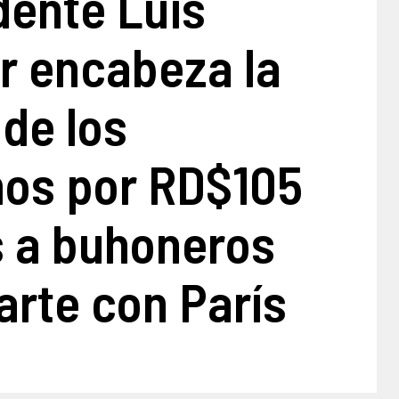
dente Luis
r encabeza la
de los
os por RD$105
s a buhoneros
arte con París