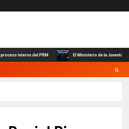
so interno del PRM
El Ministerio de la Juventud y MICM a