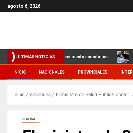
agosto 6, 2026
con miras a impulsar el crecimiento económico
Geanild
ÚLTIMAS NOTICIAS
INICIO
NACIONALES
PROVINCIALES
INTE
Inicio
Generales
El ministro de Salud Pública, doctor 
GENERALES