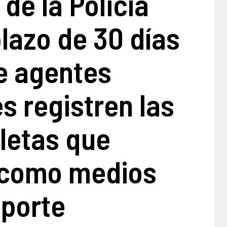
 de la Policía
lazo de 30 días
e agentes
es registren las
letas que
n como medios
sporte