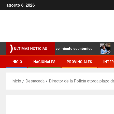
agosto 6, 2026
 con miras a impulsar el crecimiento económico
Geanild
ÚLTIMAS NOTICIAS
INICIO
NACIONALES
PROVINCIALES
INTE
Inicio
Destacada
Director de la Policía otorga plazo 