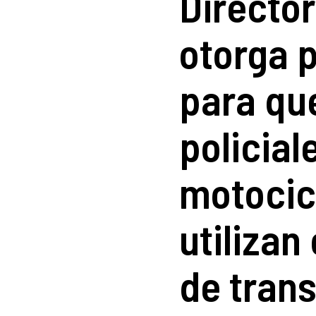
Director
otorga p
para qu
policial
motocic
utiliza
de tran