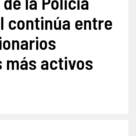
 de la Policía
l continúa entre
ionarios
s más activos