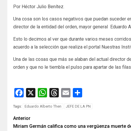
Por Héctor Julio Benítez.
Una cosa son los casos negativos que puedan suceder en al
director de la entidad del orden, mayor general Eduardo Al
Esto lo decimos al ver que durante varios meses corridos
acuerdo a la selección que realiza el portal Nuestras Inst
Una de las cosas que más se alaban del actual director de
orden y que no le tiembla el pulso para apartar de las fila
Facebook
X
WhatsApp
Threads
Email
Compartir
Eduardo Alberto Then
JEFE DE LA PN
Tags:
Anterior
Miriam Germán califica como una vergüenza muerte d