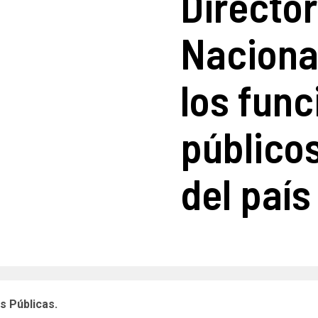
Director
Naciona
los func
público
del país
es Públicas.