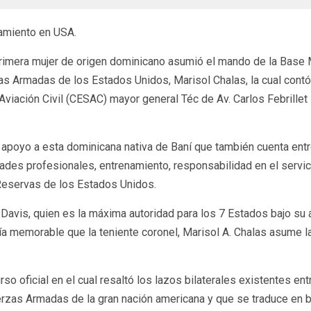
amiento en USA.
a primera mujer de origen dominicano asumió el mando de la Base
zas Armadas de los Estados Unidos, Marisol Chalas, la cual contó 
viación Civil (CESAC) mayor general Téc de Av. Carlos Febrillet 
y apoyo a esta dominicana nativa de Baní que también cuenta entre
ades profesionales, entrenamiento, responsabilidad en el servi
Reservas de los Estados Unidos.
Davis, quien es la máxima autoridad para los 7 Estados bajo su á
ía memorable que la teniente coronel, Marisol A. Chalas asume 
so oficial en el cual resaltó los lazos bilaterales existentes en
erzas Armadas de la gran nación americana y que se traduce en b