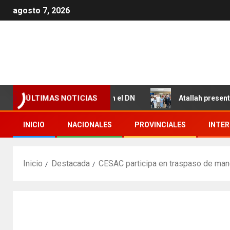
agosto 7, 2026
 Valdez y Los Girasoles en el DN
Atallah presenta resu
ÚLTIMAS NOTICIAS
INICIO
NACIONALES
PROVINCIALES
INTE
Inicio
Destacada
CESAC participa en traspaso de man