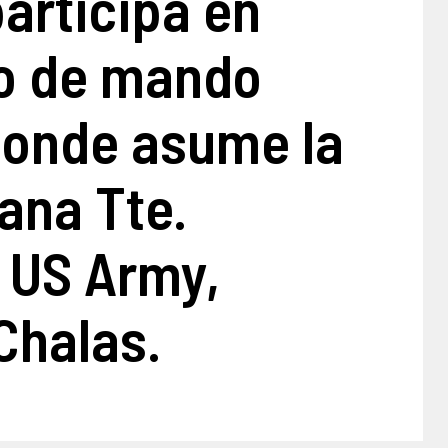
articipa en
o de mando
onde asume la
ana Tte.
, US Army,
Chalas.