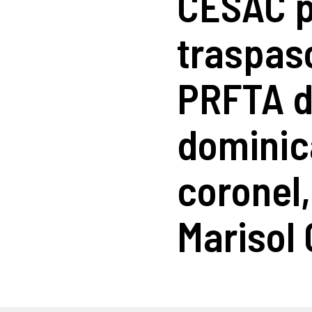
CESAC p
traspas
PRFTA d
dominic
coronel
Marisol 