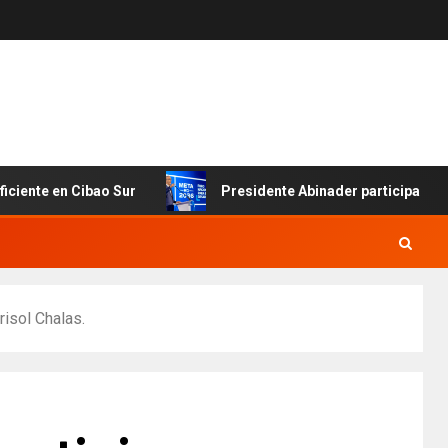
 en Cibao Sur
Presidente Abinader participa en primer
isol Chalas.